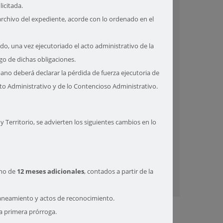
licitada.
 archivo del expediente, acorde con lo ordenado en el
INFORMACION DE INTERES AL
USUARIO
ado, una vez ejecutoriado el acto administrativo de la
pago de dichas obligaciones.
bano deberá declarar la pérdida de fuerza ejecutoria de
ento Administrativo y de lo Contencioso Administrativo.
PQRS
 Territorio, se advierten los siguientes cambios en lo
ino de
12 meses adicionales
, contados a partir de la
PARTICIPA
saneamiento y actos de reconocimiento.
a primera prórroga.