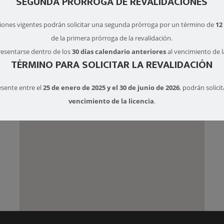
SEGUNDA PRÓRROGA DE REVALIDACIONES
OK
Do you own this website?
daciones vigentes podrán solicitar una segunda prórroga por un término de
12
de la primera prórroga de la revalidación.
resentarse dentro de los
30 días calendario anteriores
al vencimiento de l
TÉRMINO PARA SOLICITAR LA REVALIDACIÓN
esente entre el
25 de enero de 2025 y el 30 de junio de 2026
, podrán solici
vencimiento de la licencia
.