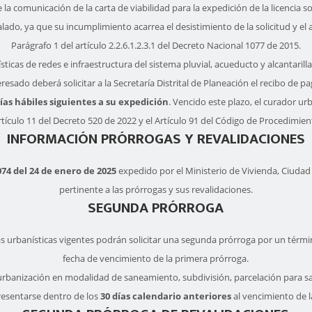
 la comunicación de la carta de viabilidad para la expedición de la licencia so
lado, ya que su incumplimiento acarrea el desistimiento de la solicitud y el
Parágrafo 1 del artículo 2.2.6.1.2.3.1 del Decreto Nacional 1077 de 2015.
ticas de redes e infraestructura del sistema pluvial, acueducto y alcantarill
teresado deberá solicitar a la Secretaría Distrital de Planeación el recibo de 
días hábiles siguientes a su expedición
. Vencido este plazo, el curador ur
 Artículo 11 del Decreto 520 de 2022 y el Artículo 91 del Código de Procedimi
INFORMACIÓN PRÓRROGAS Y REVALIDACIONES
74 del 24 de enero de 2025
expedido por el Ministerio de Vivienda, Ciudad y
pertinente a las prórrogas y sus revalidaciones.
SEGUNDA PRÓRROGA
ncias urbanísticas vigentes podrán solicitar una segunda prórroga por un térm
fecha de vencimiento de la primera prórroga.
de urbanización en modalidad de saneamiento, subdivisión, parcelación para 
resentarse dentro de los
30 días calendario anteriores
al vencimiento de l
This page can't load Google Maps correctly.