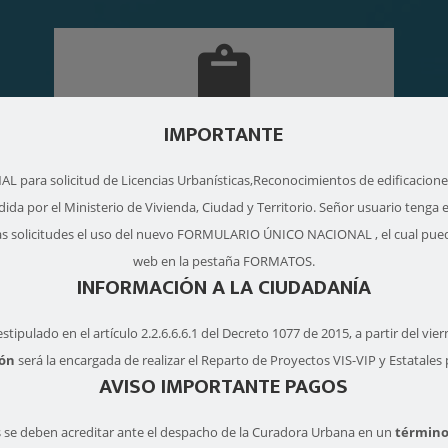
TRÁMITES
IMPORTANTE
a solicitud de Licencias Urbanísticas,Reconocimientos de edificaciones 
da por el Ministerio de Vivienda, Ciudad y Territorio. Señor usuario tenga 
has solicitudes el uso del nuevo FORMULARIO ÚNICO NACIONAL , el cual pued
web en la pestaña FORMATOS.
INFORMACIÓN A LA CIUDADANÍA
FORMULARIOS
pulado en el artículo 2.2.6.6.6.1 del Decreto 1077 de 2015, a partir del vie
bón
será la encargada de realizar el Reparto de Proyectos VIS-VIP y Estatales
AVISO IMPORTANTE PAGOS
 se deben acreditar ante el despacho de la Curadora Urbana en un
término